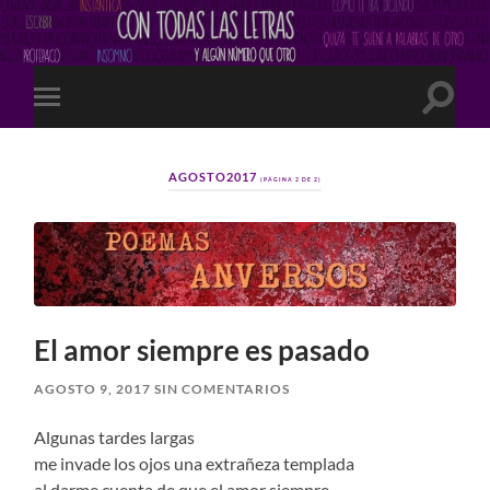
Altern
Alternar
el
el
campo
menú
de
móvil
búsqu
AGOSTO2017
(PÁGINA 2 DE 2)
El amor siempre es pasado
AGOSTO 9, 2017
SIN COMENTARIOS
Algunas tardes largas
me invade los ojos una extrañeza templada
al darme cuenta de que el amor siempre