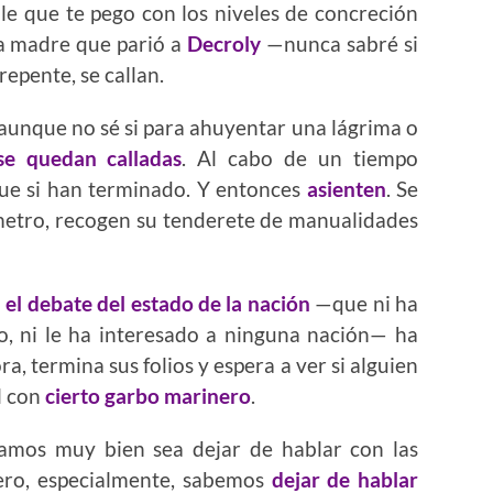
le que te pego con los niveles de concreción
la madre que parió a
Decroly
—nunca sabré si
repente, se callan.
 aunque no sé si para ahuyentar una lágrima o
se quedan calladas
. Al cabo de un tiempo
que si han terminado. Y entonces
asienten
. Se
nómetro, recogen su tenderete de manualidades
n
el debate del estado de la nación
—que ni ha
o, ni le ha interesado a ninguna nación— ha
a, termina sus folios y espera a ver si alguien
l con
cierto garbo marinero
.
pamos muy bien sea dejar de hablar con las
 pero, especialmente, sabemos
dejar de hablar