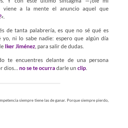
les. Y con este último sintagma —¡olé mi
e viene a la mente el anuncio aquel que
?
«
.
és de tanta palabrería, es que no sé qué es
 yo, ni lo sabe nadie: espero que algún día
de
Iker Jiménez
, para salir de dudas.
do te encuentres delante de una persona
or dios…
no se te ocurra
darle un
clip
.
mpetencia siempre tiene las de ganar. Porque siempre pierdo,