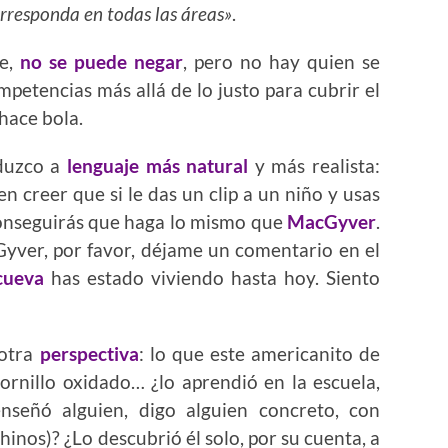
orresponda en todas las áreas»
.
te,
no se puede negar
, pero no hay quien se
mpetencias más allá de lo justo para cubrir el
hace bola.
aduzco a
lenguaje más natural
y más realista:
 creer que si le das un clip a un niño y usas
conseguirás que haga lo mismo que
MacGyver
.
Gyver, por favor, déjame un comentario en el
cueva
has estado viviendo hasta hoy. Siento
 otra
perspectiva
: lo que este americanito de
ornillo oxidado… ¿lo aprendió en la escuela,
enseñó alguien, digo alguien concreto, con
inos)? ¿Lo descubrió él solo, por su cuenta, a