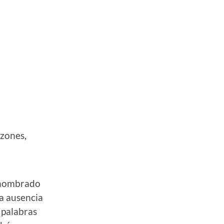
zones,
o nombrado
la ausencia
 palabras