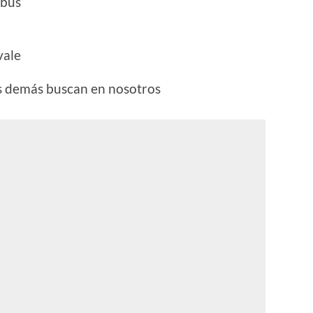
obús
vale
los demás buscan en nosotros