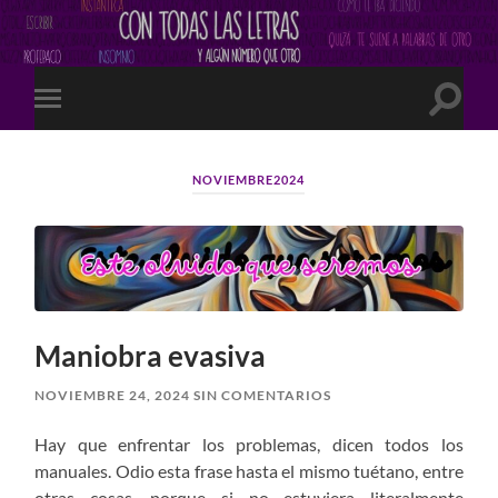
Altern
Alternar
el
el
campo
menú
de
móvil
búsqu
NOVIEMBRE2024
Maniobra evasiva
NOVIEMBRE 24, 2024
SIN COMENTARIOS
Hay que enfrentar los problemas, dicen todos los
manuales. Odio esta frase hasta el mismo tuétano, entre
otras cosas, porque si no estuviera literalmente