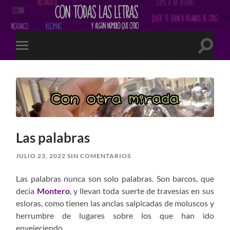
Altern
Alternar
el
el
campo
menú
de
móvil
búsqu
Las palabras
JULIO 23, 2022
SIN COMENTARIOS
Las palabras nunca son solo palabras. Son barcos, que
decía
Montero
, y llevan toda suerte de travesías en sus
esloras, como tienen las anclas salpicadas de moluscos y
herrumbre de lugares sobre los que han ido
envejeciendo.