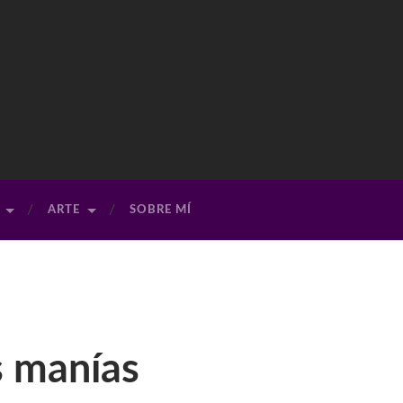
ARTE
SOBRE MÍ
s manías