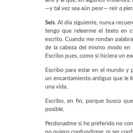
aire y al que, en algunos instante
—y tal vez sea aún peor— reír
a pie
Seis
. Al día siguiente, nunca recu
tengo que releerme el texto en c
escrito. Cuando me rondan palabras
de la cabeza del mismo modo en q
Escribo pues, como si hiciera un e
Escribo para estar en el mundo y p
un encantamiento antiguo que le l
una vida.
Escribo, en fin, porque busco qu
posible.
Perdonadme si he preferido no conta
no quiero confundirme, ni ser con