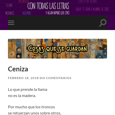
Altern
Alternar
el
el
campo
menú
de
móvil
búsqu
Ceniza
FEBRERO 18, 2018
SIN COMENTARIOS
Lo que prende la llama
no es la madera.
Por mucho que los troncos
se retuerzan unos sobre otros,