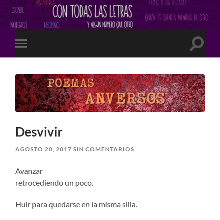
Altern
Alternar
el
el
campo
menú
de
móvil
búsqu
Desvivir
AGOSTO 20, 2017
SIN COMENTARIOS
Avanzar
retrocediendo un poco.
Huir para quedarse en la misma silla.