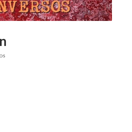
ón
IOS