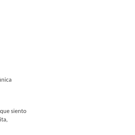
única
 que siento
ta,
,